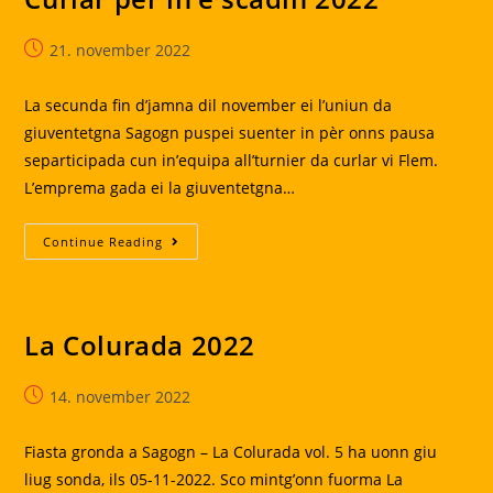
Post
21. november 2022
published:
La secunda fin d’jamna dil november ei l’uniun da
giuventetgna Sagogn puspei suenter in pèr onns pausa
separticipada cun in’equipa all’turnier da curlar vi Flem.
L’emprema gada ei la giuventetgna…
Curlar
Continue Reading
Per
In’e
Scadin
2022
La Colurada 2022
Post
14. november 2022
published:
Fiasta gronda a Sagogn – La Colurada vol. 5 ha uonn giu
liug sonda, ils 05-11-2022. Sco mintg’onn fuorma La