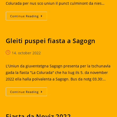
Colurada per nus sco uniun il punct culminont da nies…
La
Continue Reading
Colurada
2022
Gleiti puspei fiasta a Sagogn
Post
14. october 2022
published:
L'Uniun da giuventetgna Sagogn presenta per la tschunavla
gada la fiasta "La Colurada" che ha liug ils 5. da november
2022 ella halla polivalenta a Sagogn. Bus da notg 03.30:…
Gleiti
Continue Reading
Puspei
Fiasta
A
Sagogn
Fiasta da Noviz 2022