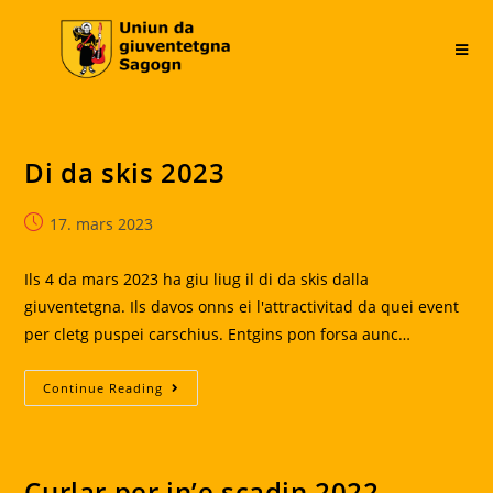
Skip
to
content
Di da skis 2023
Post
17. mars 2023
published:
Ils 4 da mars 2023 ha giu liug il di da skis dalla
giuventetgna. Ils davos onns ei l'attractivitad da quei event
per cletg puspei carschius. Entgins pon forsa aunc…
Di
Continue Reading
Da
Skis
2023
Curlar per in’e scadin 2022