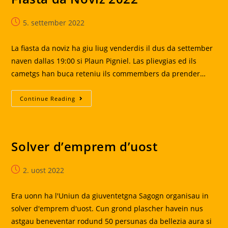
Post
5. settember 2022
published:
La fiasta da noviz ha giu liug venderdis il dus da settember
naven dallas 19:00 si Plaun Pigniel. Las plievgias ed ils
cametgs han buca reteniu ils commembers da prender…
Fiasta
Continue Reading
Da
Noviz
2022
Solver d’emprem d’uost
Post
2. uost 2022
published:
Era uonn ha l'Uniun da giuventetgna Sagogn organisau in
solver d'emprem d'uost. Cun grond plascher havein nus
astgau beneventar rodund 50 persunas da bellezia aura si