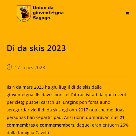
Skip
to
content
Di da skis 2023
Post
17. mars 2023
published:
Ils 4 da mars 2023 ha giu liug il di da skis dalla
giuventetgna. Ils davos onns ei l’attractivitad da quei event
per cletg puspei carschius. Entgins pon forsa aunc
seregurdar vid il di da skis egl onn 2017 nua che mo duas
persunas han separticipau. Anzi uonn dumbravan nus
21
commembras e commemembers
, daquei eran entuorn 25%
dalla famiglia Cavelti.