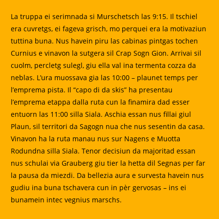
La truppa ei serimnada si Murschetsch las 9:15. Il tschiel
era cuvretgs, ei fageva grisch, mo perquei era la motivaziun
tuttina buna. Nus havein piru las cabinas pintgas tochen
Curnius e vinavon la sutgera sil Crap Sogn Gion. Arrivai sil
cuolm, percletg sulegl, giu ella val ina termenta cozza da
neblas. L’ura muossava gia las 10:00 – plaunet temps per
l’emprema pista. Il “capo di da skis” ha presentau
l’emprema etappa dalla ruta cun la finamira dad esser
entuorn las 11:00 silla Siala. Aschia essan nus fillai giul
Plaun, sil territori da Sagogn nua che nus sesentin da casa.
Vinavon ha la ruta manau nus sur Nagens e Muotta
Rodundna silla Siala. Tenor decisiun da majoritad essan
nus schulai via Grauberg giu tier la hetta dil Segnas per far
la pausa da miezdi. Da bellezia aura e survesta havein nus
gudiu ina buna tschavera cun in pèr gervosas – ins ei
bunamein intec vegnius marschs.