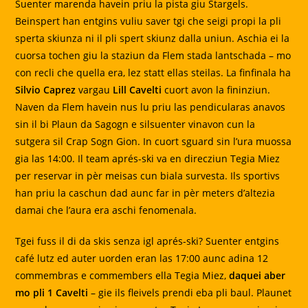
Suenter marenda havein priu la pista giu Stargels.
Beinspert han entgins vuliu saver tgi che seigi propi la pli
sperta skiunza ni il pli spert skiunz dalla uniun. Aschia ei la
cuorsa tochen giu la staziun da Flem stada lantschada – mo
con recli che quella era, lez statt ellas steilas. La finfinala ha
Silvio Caprez
vargau
Lill Cavelti
cuort avon la fininziun.
Naven da Flem havein nus lu priu las pendicularas anavos
sin il bi Plaun da Sagogn e silsuenter vinavon cun la
sutgera sil Crap Sogn Gion. In cuort sguard sin l’ura muossa
gia las 14:00. Il team aprés-ski va en direcziun Tegia Miez
per reservar in pèr meisas cun biala survesta. Ils sportivs
han priu la caschun dad aunc far in pèr meters d’altezia
damai che l’aura era aschi fenomenala.
Tgei fuss il di da skis senza igl aprés-ski? Suenter entgins
café lutz ed auter uorden eran las 17:00 aunc adina 12
commembras e commembers ella Tegia Miez,
daquei aber
mo pli 1 Cavelti
– gie ils fleivels prendi eba pli baul. Plaunet