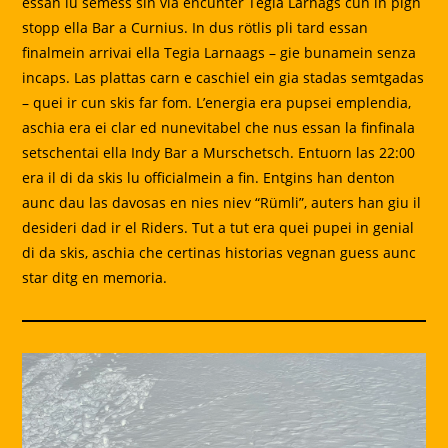
essan lu semess sin via encunter Tegia Larnags cun in pign
stopp ella Bar a Curnius. In dus rötlis pli tard essan
finalmein arrivai ella Tegia Larnaags – gie bunamein senza
incaps. Las plattas carn e caschiel ein gia stadas semtgadas
– quei ir cun skis far fom. L’energia era pupsei emplendia,
aschia era ei clar ed nunevitabel che nus essan la finfinala
setschentai ella Indy Bar a Murschetsch. Entuorn las 22:00
era il di da skis lu officialmein a fin. Entgins han denton
aunc dau las davosas en nies niev “Rümli”, auters han giu il
desideri dad ir el Riders. Tut a tut era quei pupei in genial
di da skis, aschia che certinas historias vegnan guess aunc
star ditg en memoria.